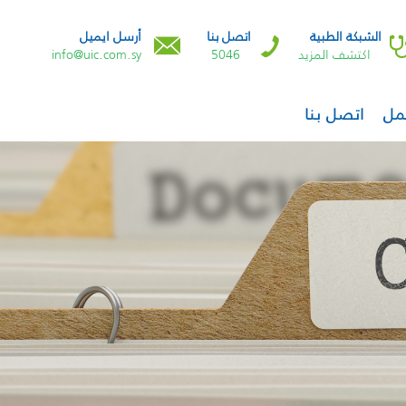
الشبكة الطبية
اتصل بنا
أرسل ايميل
اكتشف المزيد
5046
info@uic.com.sy
مل
اتصل بنا