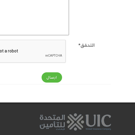
التحقق*
ارسال
ر