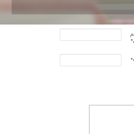
م
*
*