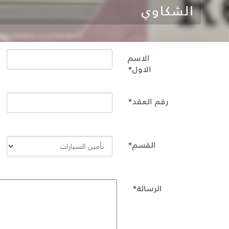
الشكاوي
الاسم
الاول*
رقم العقد*
القسم*
الرسالة*