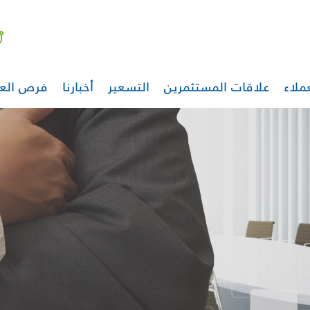
ملاء
علاقات المستثمرين
التسعير
أخبارنا
فرص الع