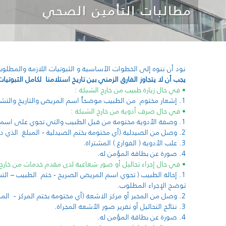
مطالبات التأمين الصحي
نود أن ننوه إلى الخطوات الأساسية و الثبوتيات اللازمة والمطلوبة
يجب أن لا يتجاوز الفارق الزمني بين تاريخ استلامنا لكامل الثبوتيات و تاري
• في حال زيارة طبيب من خارج الشبكة :
1. إشعار مختوم من الطبيب موضحاً اسم المريض والتاريخ والتشخيص و مبلغ المعاينة المدفوعة رقماً وكتابة.
• في حال صرف أدوية من خارج الشبكة :
1. وصفة الأدوية مختومة من قبل الطبيب والتي تحوي على اسم المريض الصريح ، التشخيص, تاريخ الوصفة, اسم الدواء أو الادوية المطلوبه وعدد العلب (الجرعة).
2. وصل من الصيدلية (أي مختومة بختم الصيدلية - المبلغ الذي دفع للصيدلية رقماً وكتابةً تاريخ شراء الأدوية)
3. علب الأدوية ( الفوارغ ) المشتراة.
4. صورة عن بطاقة المؤمن له.
• في حال إجراء تحاليل أو صور شعاعية لدى مقدم خدمات من خارج 
1. إحالة الطبيب ( تحوي اسم المريض الصريح - ختم الطبيب – الت
توضح الإجراء المطلوب.
2. وصل من المخبر أو مركز الاشعة (أي مختومة بختم المركز - المبلغ الذي دفع للمركز رقماً وكتابة ً - تاريخ إجراء الخدمة ).
3. نتائج التحاليل أو تقرير صور الأشعة المجراة.
4. صورة عن بطاقة المؤمن له.