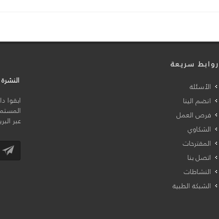
وابط سريعة
النشرة ا
الأسئلة
ابقوا د
انضم الينا
المستمر
فرص العمل
عبر البر
الشكاوي
المقترحات
اتصل بنا
النشاطات
الشبكة الطبية