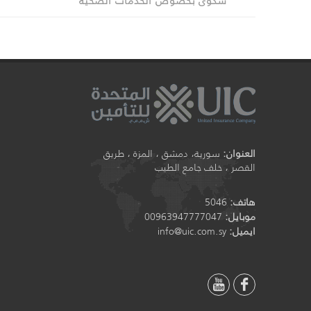
شكوى بخصوص الخدمات الصحية
ر
العنوان:
سورية، دمشق ، المزة ، طريق
القصر ، خلف جامع الطيب
هاتف:
5046
موبايل:
00963947777047
ايميل:
info@uic.com.sy