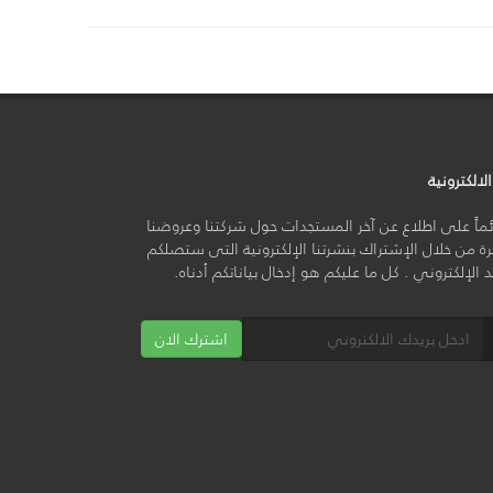
لالكترونية
ائماً على اطلاع عن آخر المستجدات حول شركتنا وعروضنا
ة من خلال الإشتراك بنشرتنا الإلكترونية التى ستصلكم
يد الإلكتروني . كل ما عليكم هو إدخال بياناتكم أدناه.
اشترك الان