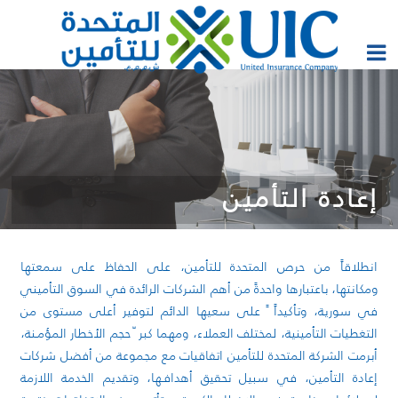
إعادة التأمين
انطلاقاً من حرص المتحدة للتأمين، على الحفاظ على سمعتها
ومكانتها، باعتبارها واحدةً من أهم الشركات الرائدة في السوق التأميني
في سورية، وتأكيداً ً على سعيها الدائم لتوفير أعلى مستوى من
التغطيات التأمينية، لمختلف العملاء، ومهما كبر ّ حجم الأخطار المؤمـنة،
أبرمت الشركة المتحدة للتأمين اتفاقيات مع مجموعة من أفضل شركات
إعادة التأمين، في سبيل تحقيق أهدافـها، وتقديم الخدمة اللازمة