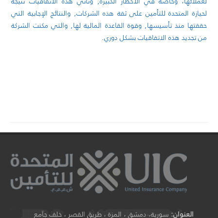
لعملائها، وخاصة في الاخطار الكبيرة, وتأتي هذه الاتفاقيات نتيجة
لحيازة المتحدة للتأمين على ثقة هذه الشركات, والنتائج الإجابية التي
حققتها منذ تأسيسها, وقوة القاعدة المالية لها, والتي مكنت الشركة
من تجديد هذه الاتفاقيات بشكل دوري.
العنوان:
سورية، دمشق ، المزة ، طريق القصر ، خلف جامع