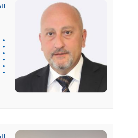
ال
ال