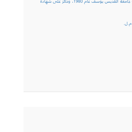
• حائز على إجازة في إدارة الأعمال والعلوم التجارية، تخصص في التأمين - جامعة القديس يوسف عام 1980، وحائز على شهادة