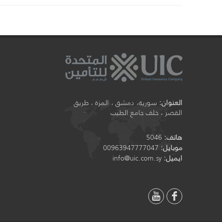
ر
العنوان:
سورية، دمشق ، المزة ، طريق
القصر ، خلف جامع الطيب
هاتف:
5046
موبايل:
00963947777047
ايميل:
info@uic.com.sy