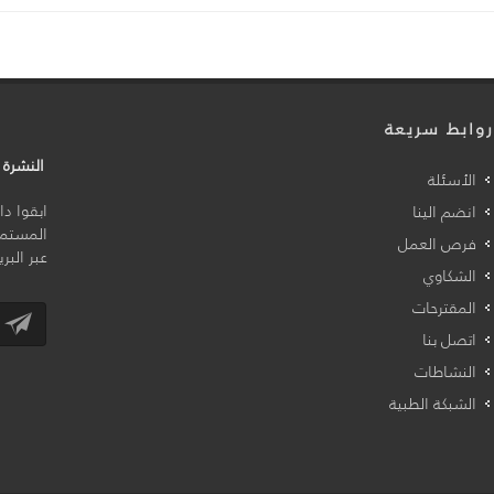
وابط سريعة
النشرة ا
الأسئلة
ابقوا د
انضم الينا
المستمر
فرص العمل
عبر البر
الشكاوي
المقترحات
اتصل بنا
النشاطات
الشبكة الطبية