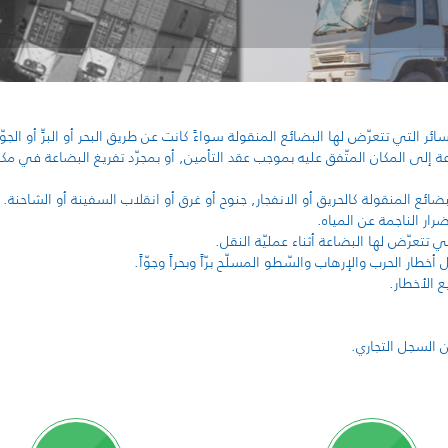
ئر التي تتعرّض لها البضائع المنقولة سواءً كانت عن طريق البحر أو البرِّ أو الجو
إلى المكان المتّفق عليه بموجب عقد التأمين, أو بمجرّد تفريغ البضاعة في مكا
ائع المنقولة كالحريق أو الانفجار, جنوح أو غرق أو انقلاب السفينة أو الشاحنة.
رار الناجمة عن المياه.
 تتعرّض لها البضاعة أثناء عمليّة النقل.
ار الحرب والإرهاب والسّطو المسلّح برّاً وبحراً وجوّاً.
ع الأخطار.