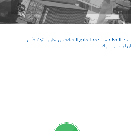
ّ, تبدأ التغطية من لحظة انطلاق البضاعة من مخازن المُورّد حتّى
ن الوصول النّهائي.