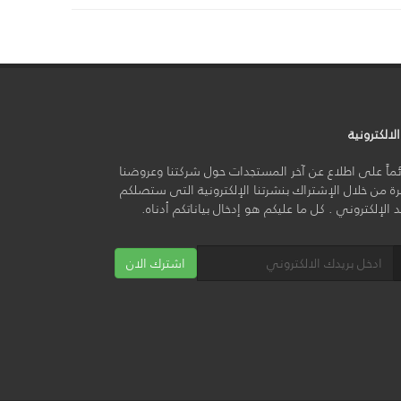
لالكترونية
ائماً على اطلاع عن آخر المستجدات حول شركتنا وعروضنا
ة من خلال الإشتراك بنشرتنا الإلكترونية التى ستصلكم
يد الإلكتروني . كل ما عليكم هو إدخال بياناتكم أدناه.
اشترك الان