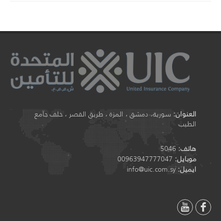
العنوان:
سورية، دمشق ، المزة ، طريق القصر ، خلف جامع
الطيب
هاتف:
5046
موبايل:
00963947777047
ايميل:
info@uic.com.sy