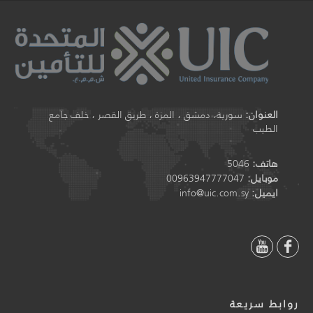
العنوان:
سورية، دمشق ، المزة ، طريق القصر ، خلف جامع
الطيب
هاتف:
5046
موبايل:
00963947777047
ايميل:
info@uic.com.sy
روابط سريعة