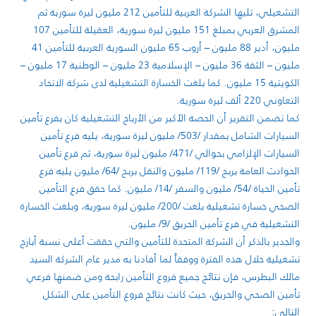
التشغيلي، تليها الشركة العربية للتأمين 212 مليون ليرة سورية ثم
المشرق العربي بمبلغ 151 مليون ليرة سورية، العقيلة للتأمين 107
مليون، أدير 88 مليون – أروب 65 مليون السورية العربية للتأمين 41
مليون – الثقة 36 مليون – الإسلامية 23 مليون – الوطنية 17 مليون –
الكويتية 15 مليون. كما بلغت الخسارة التشغيلية لدى شركة الاتحاد
التعاوني 220 ألف ليرة سورية.
كما تضمن التقرير أن الحصة الأكبر من الأرباح التشغيلية كان بفرع تأمين
السيارات الشامل بمقدار /503/ مليون ليرة سورية، يليه فرع تأمين
السيارات الإلزامي بحوالي /471/ مليون ليرة سورية، ثم فرع تأمين
الحوادث العامة بربح /119/ مليون والنقل بربح /64/ مليون يليه فرع
تأمين الحياة /54/ مليون والسفر /14/ مليون. كما حقق فرع التأمين
الصحي خسارة تشغيلية بلغت /200/ مليون ليرة سورية، وبلغت الخسارة
التشغيلية في فرع تأمين الحريق /9/ مليون.
والجدير بالذكر أن الشركة المتحدة للتأمين والتي حققت أعلى نسبة أبارح
تشغيلية خلال هذه الفترة ووفقاً لما أفادنا به مدير عام الشركة السيد
مالك البطرس، فإن نتائج جميع فروع التأمين رابحة ومن ضمنها فرعي
تأمين الصحي والحريق، حيث كانت نتائج فروع التأمين على الشكل
التالي: