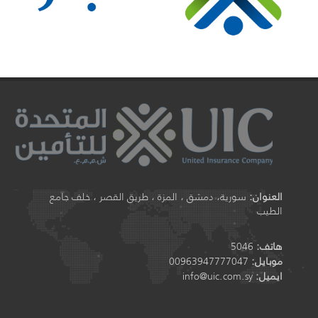
العنوان:
سورية، دمشق ، المزة ، طريق القصر ، خلف جامع
الطيب
هاتف:
5046
موبايل:
00963947777047
ايميل:
info@uic.com.sy