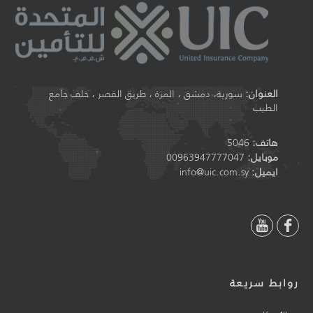
العنوان:
سورية، دمشق ، المزة ، طريق القصر ، خلف جامع
الطيب
هاتف:
5046
موبايل:
00963947777047
ايميل:
info@uic.com.sy
روابط سريعة