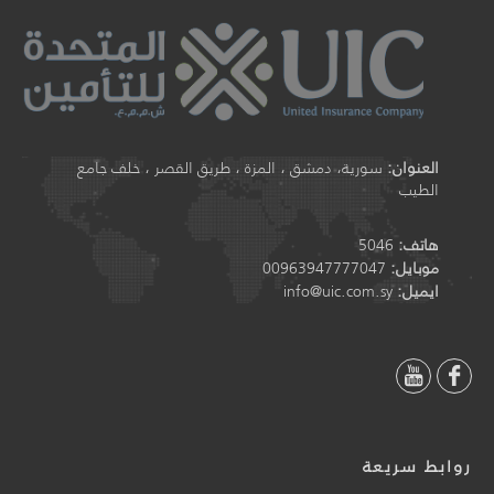
العنوان:
سورية، دمشق ، المزة ، طريق القصر ، خلف جامع
الطيب
هاتف:
5046
موبايل:
00963947777047
ايميل:
info@uic.com.sy
روابط سريعة