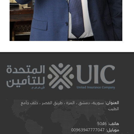
العنوان:
سورية، دمشق ، المزة ، طريق القصر ، خلف جامع
الطيب
هاتف:
5046
موبايل:
00963947777047