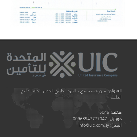
العنوان:
سورية، دمشق ، المزة ، طريق القصر ، خلف جامع
الطيب
هاتف:
5046
موبايل:
00963947777047
ايميل:
info@uic.com.sy