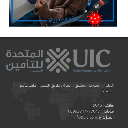
العنوان:
سورية، دمشق ، المزة ، طريق القصر ، خلف جامع
الطيب
هاتف:
5046
موبايل:
00963947777047
ايميل:
info@uic.com.sy