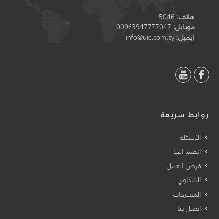
هاتف:
5046
موبايل:
00963947777047
ايميل:
info@uic.com.sy
روابط سريعة
الأسئلة
انضم الينا
فرص العمل
الشكاوي
المقترحات
اتصل بنا