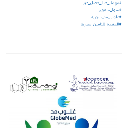
#مهما-_صار_حصل_خير
#سوا_منقوى
#غلوب_مد_سورية
#المتحدة_للتأمين_سورية