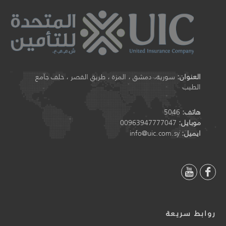
العنوان:
سورية، دمشق ، المزة ، طريق القصر ، خلف جامع
الطيب
هاتف:
5046
موبايل:
00963947777047
ايميل:
info@uic.com.sy
روابط سريعة