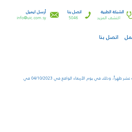
الشبكة الطبية
اتصل بنا
أرسل ايميل
اكتشف المزيد
5046
info@uic.com.sy
مل
اتصل بنا
يسر الشركة المتحدة للتأمين أن تدعو السادة المساهمين الكرام لحضور اجتماع الهيئة العامة غير العادية والمقرر انعقادها في تمام الساعة الثانية عشر ظهراً، وذلك في يوم الأربعاء الواقع في 04/10/2023 في