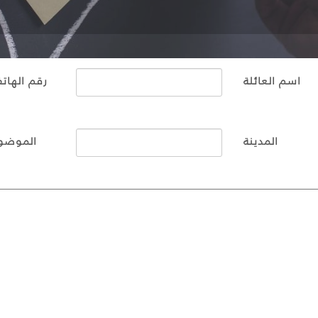
اسم العائلة
رقم الهات
المدينة
الموضو